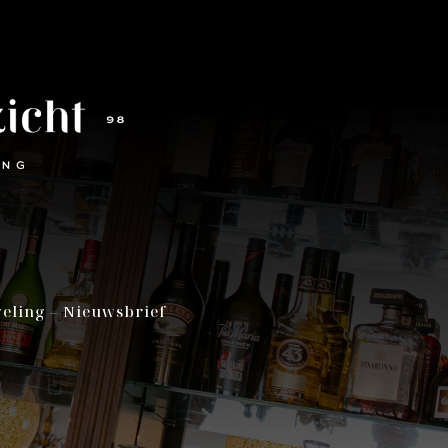
eling
–
Nieuwsbrief