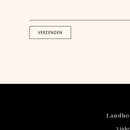
Landhot
Vinke