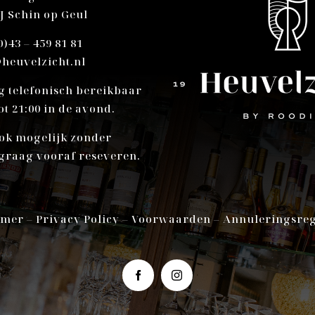
PJ Schin op Geul
0)43 – 459 81 81
heuvelzicht.nl
g telefonisch bereikbaar
ot 21:00 in de avond.
ok mogelijk zonder
graag vooraf reseveren.
imer
–
Privacy Policy
–
Voorwaarden
–
Annuleringsreg