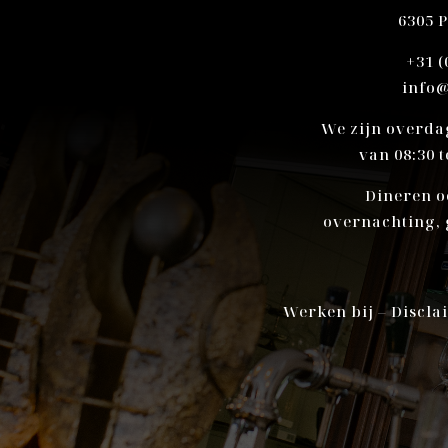
6305 
+31 (
info@
We zijn overda
van 08:30 t
Dineren o
overnachting, 
Werken bij
–
Discla