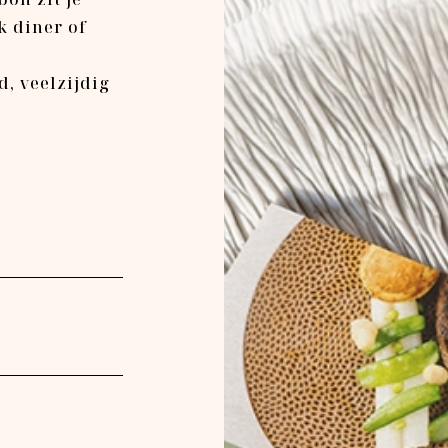
k diner of
, veelzijdig