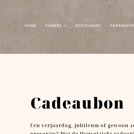
Ga
naar
inhoud
HOME
KAMERS
RESTAURANT
ARRANGEM
Cadeaubon
Een verjaardag, jubileum of gewoon 
presentje? Met de Heuvelzicht cadeaub