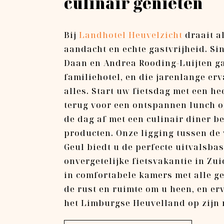
culinair genieten
Bij
Landhotel Heuvelzicht
draait a
aandacht en echte gastvrijheid. S
Daan en Andrea Rooding-Luijten g
familiehotel, en die jarenlange erv
alles. Start uw fietsdag met een he
terug voor een ontspannen lunch op
de dag af met een culinair diner b
producten. Onze ligging tussen de 
Geul biedt u de perfecte uitvalsbas
onvergetelijke fietsvakantie in Zui
in comfortabele kamers met alle g
de rust en ruimte om u heen, en er
het Limburgse Heuvelland op zijn 