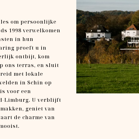
lles om persoonlijke
inds 1998 verwelkomen
asten in hun
aring proeft u in
erlijk ontbijt, kom
 ons terras, en sluit
ereid met lokale
velden in Schin op
is voor een
d-Limburg. U verblijft
emakken, geniet van
vaart de charme van
mooist.