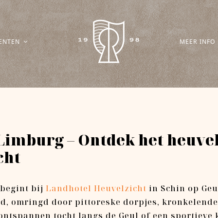
ENTEN
MEER INFO
Limburg – Ontdek het heuve
cht
 begint bij
Landhotel Heuvelzicht
in Schin op Geul
d, omringd door pittoreske dorpjes, kronkelende
 ontspannen tocht langs de Geul of een sportieve 