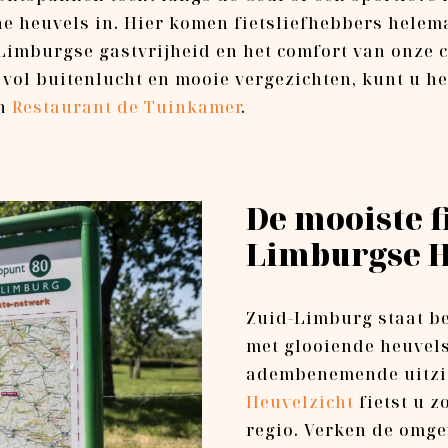
ene heuvels in. Hier komen fietsliefhebbers helem
 Limburgse gastvrijheid en het comfort van onze
vol buitenlucht en mooie vergezichten, kunt u hee
in
Restaurant de Tuinkamer
.
De mooiste f
Limburgse H
Zuid-Limburg staat b
met glooiende heuvel
adembenemende uitzi
Heuvelzicht
fietst u z
regio. Verken de omge