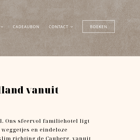
CADEAUBON
CONTACT
BOEKEN
lland vanuit
. Ons sfeervol familiehotel ligt
 weggetjes en eindeloze
klim richting de Cauberg, vanuit