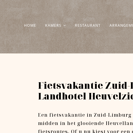
Ga
naar
inhoud
HOME
KAMERS
RESTAURANT
ARRANGEM
Fietsvakantie Zuid-
Landhotel Heuvelzi
Een fietsvakantie in Zuid-Limburg
midden in het glooiende Heuvellan
fietsroutes. Of u nu kiest voor een