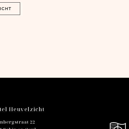
ICHT
el Heuvelzicht
nbergstraat 22