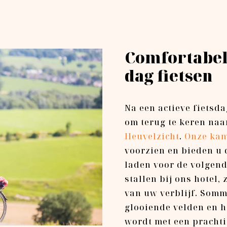
Comfortabel
dag fietsen
Na een actieve fietsda
om terug te keren naa
Heuvelzicht
.
Onze ka
voorzien en bieden u d
laden voor de volgende
stallen bij ons hotel,
van uw verblijf. Somm
glooiende velden en h
wordt met een prachti